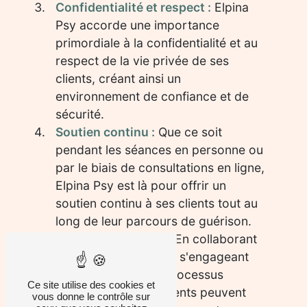
Confidentialité et respect :
Elpina
Psy accorde une importance
primordiale à la confidentialité et au
respect de la vie privée de ses
clients, créant ainsi un
environnement de confiance et de
sécurité.
Soutien continu :
Que ce soit
pendant les séances en personne ou
par le biais de consultations en ligne,
Elpina Psy est là pour offrir un
soutien continu à ses clients tout au
long de leur parcours de guérison.
Résultats durables :
En collaborant
avec Elpina Psy et en s'engageant
pleinement dans le processus
Ce site utilise des cookies et
thérapeutique, les clients peuvent
vous donne le contrôle sur